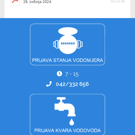
28. svibnja 2024.
256,24 KB
7 - 15
042/332 656