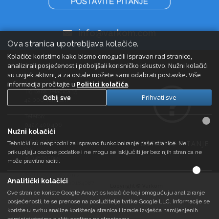
info@varkom.com
Ova stranica upotrebljava kolačiće.
Kolačiće koristimo kako bismo omogućili ispravan rad stranice,
analizirali posjećenost i poboljšali korisničko iskustvo. Nužni kolačići
KONTAKT
su uvijek aktivni, a za ostale možete sami odabrati postavke. Više
informacija pročitajte u
Adresa:
Politici kolačića
.
Trg bana Jelačića 15,
Odbij sve
Prihvati sve
42 000 Varaždin
Telefon:
042/ 406 406
Nužni kolačići
E-pošta:
info@varkom.com
POSTAVITE PITANJE
Tehnički su neophodni za ispravno funkcioniranje naše stranice. Ne
OIB:
prikupljaju osobne podatke i ne mogu se isključiti jer bez njih stranica ne
39048902955
može pravilno raditi.
IBAN voda i odvodnja:
Analitički kolačići
HR6623400091510184087
Copyright © Varkom
Ove stranice koriste Google Analytics kolačiće koji omogućuju analiziranje
IBAN ostale usluge:
posjećenosti, te se prenose na poslužitelje tvrtke Google LLC. Informacije se
HR3623400091110181847
koriste u svrhu analize korištenja stranica i izrade izvješća namijenjenih