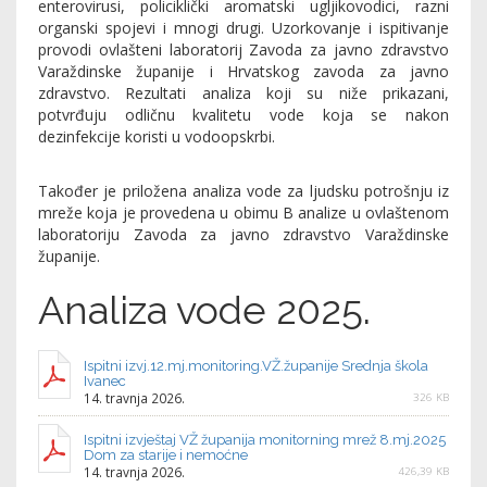
enterovirusi, policiklički aromatski ugljikovodici, razni
organski spojevi i mnogi drugi. Uzorkovanje i ispitivanje
provodi ovlašteni laboratorij Zavoda za javno zdravstvo
Varaždinske županije i Hrvatskog zavoda za javno
zdravstvo. Rezultati analiza koji su niže prikazani,
potvrđuju odličnu kvalitetu vode koja se nakon
dezinfekcije koristi u vodoopskrbi.
Također je priložena analiza vode za ljudsku potrošnju iz
mreže koja je provedena u obimu B analize u ovlaštenom
laboratoriju Zavoda za javno zdravstvo Varaždinske
županije.
Analiza vode 2025.
Ispitni izvj.12.mj.monitoring.VŽ.županije Srednja škola
Ivanec
14. travnja 2026.
326 KB
Ispitni izvještaj VŽ županija monitorning mrež 8.mj.2025
Dom za starije i nemoćne
14. travnja 2026.
426,39 KB