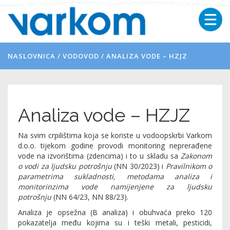
NASLOVNICA
/
VODOVOD
/
ANALIZA VODE – HZJZ
Analiza vode – HZJZ
Na svim crpilištima koja se koriste u vodoopskrbi Varkom
d.o.o. tijekom godine provodi monitoring neprerađene
vode na izvorištima (zdencima) i to u skladu sa
Zakonom
o vodi za ljudsku potrošnju
(NN 30/2023) i
Pravilnikom o
parametrima sukladnosti, metodama analiza i
monitorinzima vode namijenjene za ljudsku
potrošnju
(NN 64/23, NN 88/23).
Analiza je opsežna (B analiza) i obuhvaća preko 120
pokazatelja među kojima su i teški metali, pesticidi,