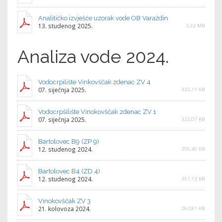
Analitičko izvješće uzorak vode OB Varaždin
13. studenog 2025.
3,22 MB
Analiza vode 2024.
Vodocrpilište Vinkovščak zdenac ZV 4
07. siječnja 2025.
322,11 KB
Vodocrpšilište Vinokovščak zdenac ZV 1
07. siječnja 2025.
322,07 KB
Bartolovec B9 (ZP 9)
12. studenog 2024.
256,45 KB
Bartolovec B4 (ZD 4)
12. studenog 2024.
251,13 KB
Vinokovščak ZV 3
21. kolovoza 2024.
262,81 KB