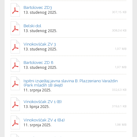
Bartolovec ZD3
13. studenog 2025.
307,15 KB
Belski dol
13. studenog 2025.
308,04 KB
Vinokovščak ZV 3
13. studenog 2025.
1,97 MB
Bartolovec ZD 8
13. studenog 2025.
1,97 MB
Ispitni izvještaj javna slavina B. Plazzeriano Varaždin
(Park mladih 1B skejt)
11. srpnja 2025.
332,63 KB
Vinokovščak ZV 1 (B)
13. lipnja 2025.
319,61 KB
Vinokovščak ZV 4 (B4)
11. srpnja 2025.
1,98 MB