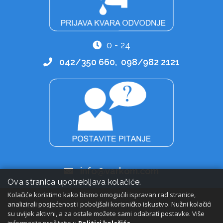
0 - 24
042/350 660, 098/982 2121
info@varkom.com
Ova stranica upotrebljava kolačiće.
Kolačiće koristimo kako bismo omogućili ispravan rad stranice,
analizirali posjećenost i poboljšali korisničko iskustvo. Nužni kolačići
KONTAKT
su uvijek aktivni, a za ostale možete sami odabrati postavke. Više
Adresa: