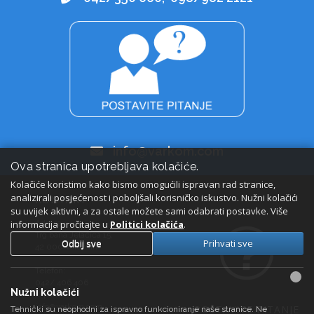
info@varkom.com
Ova stranica upotrebljava kolačiće.
Kolačiće koristimo kako bismo omogućili ispravan rad stranice,
analizirali posjećenost i poboljšali korisničko iskustvo. Nužni kolačići
KONTAKT
su uvijek aktivni, a za ostale možete sami odabrati postavke. Više
informacija pročitajte u
Adresa:
Politici kolačića
.
Trg bana Jelačića 15,
Odbij sve
Prihvati sve
42 000 Varaždin
Telefon:
042/ 406 406
Nužni kolačići
E-pošta:
info@varkom.com
POSTAVITE PITANJE
Tehnički su neophodni za ispravno funkcioniranje naše stranice. Ne