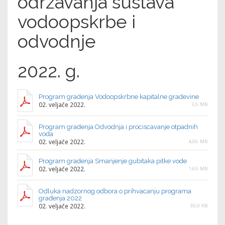
održavanja sustava
vodoopskrbe i
odvodnje
2022. g.
Program gradenja Vodoopskrbne kapitalne gradevine
02. veljače 2022.
3,5 MB
Program gradenja Odvodnja i prociscavanje otpadnih
voda
02. veljače 2022.
4,06 MB
Program gradenja Smanjenje gubitaka pitke vode
02. veljače 2022.
1,65 MB
Odluka nadzornog odbora o prihvacanju programa
građenja 2022
02. veljače 2022.
30,9 KB