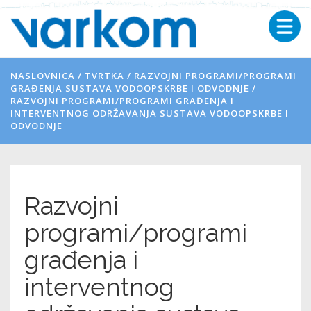
NASLOVNICA
/
TVRTKA
/
RAZVOJNI PROGRAMI/PROGRAMI
GRAĐENJA SUSTAVA VODOOPSKRBE I ODVODNJE
/
RAZVOJNI PROGRAMI/PROGRAMI GRAĐENJA I
INTERVENTNOG ODRŽAVANJA SUSTAVA VODOOPSKRBE I
ODVODNJE
Razvojni
programi/programi
građenja i
interventnog