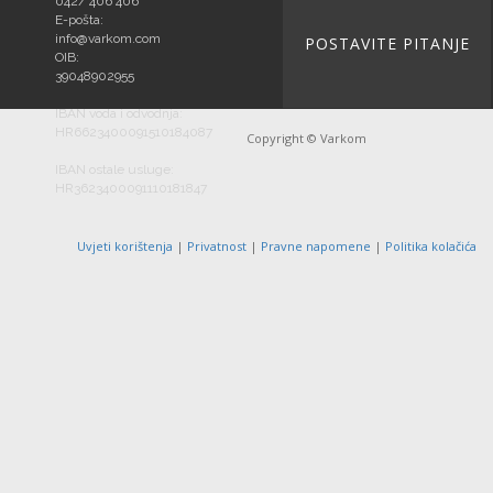
042/ 406 406
E-pošta:
info@varkom.com
POSTAVITE PITANJE
OIB:
39048902955
IBAN voda i odvodnja:
HR6623400091510184087
Copyright © Varkom
IBAN ostale usluge:
HR3623400091110181847
Uvjeti korištenja
|
Privatnost
|
Pravne napomene
|
Politika kolačića