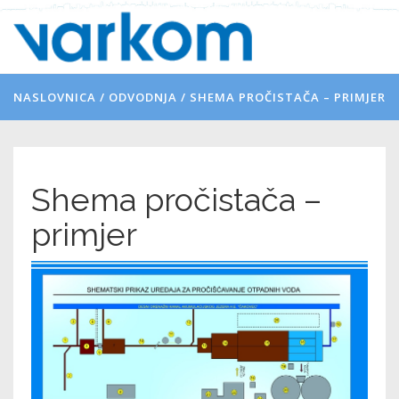
NASLOVNICA
/
ODVODNJA
/
SHEMA PROČISTAČA – PRIMJER
Shema pročistača –
primjer