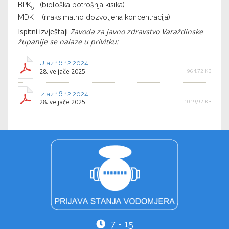
BPK
(biološka potrošnja kisika)
5
MDK (maksimalno dozvoljena koncentracija)
Ispitni izvještaji
Zavoda za javno zdravstvo Varaždinske
županije se nalaze u privitku:
Ulaz 16.12.2024.
28. veljače 2025.
964,72 KB
Izlaz 16.12.2024.
28. veljače 2025.
1019,92 KB
7 - 15