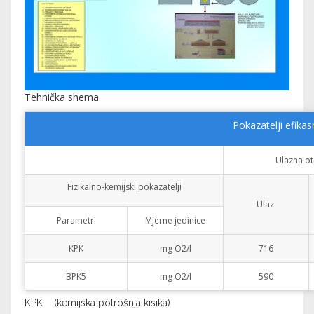
Tehnička shema
Pokazatelji efikas
Ulazna o
Fizikalno-kemijski pokazatelji
Ulaz
Parametri
Mjerne jedinice
KPK
mg O2/l
716
BPK5
mg O2/l
590
KPK (kemijska potrošnja kisika)