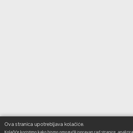
Ova stranica upotrebljava kolačiće.
Kolačiće koristimo kako bismo omogućili ispravan rad stranice, analizira