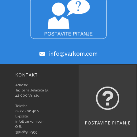
info@varkom.com
KONTAKT
Adresa:
Trg bana Jelačića 15,
42 000 Varaždin
Telefon:
042/ 406 406
E-pošta:
info@varkom.com
POSTAVITE PITANJE
OIB:
39048902955