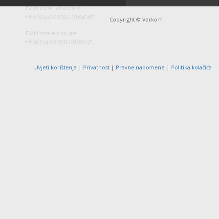
IBAN voda i odvodnja:
HR6623400091510184087
Copyright © Varkom
IBAN ostale usluge:
HR3623400091110181847
Uvjeti korištenja
|
Privatnost
|
Pravne napomene
|
Politika kolačića