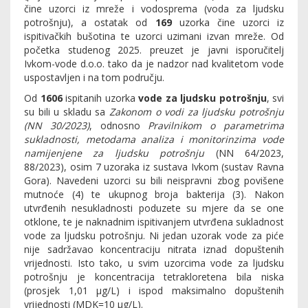
čine uzorci iz mreže i vodosprema (voda za ljudsku
potrošnju), a ostatak od
169
uzorka čine uzorci iz
ispitivačkih bušotina te uzorci uzimani izvan mreže. Od
početka studenog 2025. preuzet je javni isporučitelj
Ivkom-vode d.o.o. tako da je nadzor nad kvalitetom vode
uspostavljen i na tom području.
Od
1606
ispitanih uzorka
vode za ljudsku potrošnju
, svi
su bili u skladu sa
Zakonom o vodi za ljudsku potrošnju
(NN 30/2023)
, odnosno
Pravilnikom o parametrima
sukladnosti, metodama analiza i monitorinzima vode
namijenjene za ljudsku potrošnju
(NN 64/2023,
88/2023), osim 7 uzoraka iz sustava Ivkom (sustav Ravna
Gora). Navedeni uzorci su bili neispravni zbog povišene
mutnoće (4) te ukupnog broja bakterija (3). Nakon
utvrđenih nesukladnosti poduzete su mjere da se one
otklone, te je naknadnim ispitivanjem utvrđena sukladnost
vode za ljudsku potrošnju.
Ni jedan uzorak vode za piće
nije sadržavao koncentraciju nitrata iznad dopuštenih
vrijednosti. Isto tako, u svim uzorcima vode za ljudsku
potrošnju je koncentracija tetrakloretena bila niska
(prosjek 1,01 µg/L) i ispod maksimalno dopuštenih
vrijednosti (MDK=10 µg/L).