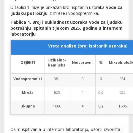
U tablici 1. niže je prikazan broj ispitanih uzoraka
vode za
ljudsku potrošnju
iz mreže i vodospremnika.
Tablica 1. Broj i sukladnost uzoraka vode za ljudsku
potrošnju ispitanih tijekom 2025.
godine u internom
laboratoriju
.
Vrsta analize (broj ispitanih uzoraka)
Fizikalno-
OBJEKTI
Neispravni
%
Mikrobiološ
kemijska
Vodospremnici
981
0
0
981
Mreža
625
4
0,6
625
Ukupno
1606
4
0,2
1606
Osim ispitivanja u internom laboratoriju, uzorci izvorišta i