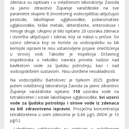
zdenaca su ispitivani i u ovlaštenom laboratoriju Zavoda
za javno zdravstvo Županije varaždinske na sve
parametre skupine B (monitoring vodocrpilišta)
uključujući
pesticide, lakohlapive ugljikovodike, poliaromatske
ugljikovodike, teške metale, deterdžente, enteroviruse i
mnoge druge.
Ukupno je bilo ispitano 20 uzoraka zdenaca
i izvorišta uključujući i zdenac koji se nalazi u pričuvi. Svi
uzorci zdenaca koji se koriste za vodoopskrbu su bili
kemijski ispravni te nisu ustanovljene pojave onečišćenja
u sirovoj vodi. Također je inspekcija Državnog
inspektorata u nekoliko navrata provela nadzor nad
kavlitetom vode za ljudsku potrošnju, kao i nad
vodoopskrbnim sustavom.
Nisu utvrđene nesukladnosti.
Na vodocrpilištu Bartolovec je tijekom 2025. godine
putem ovlaštenog laboratorija Zavoda za javno zdravstvo
Županije varaždinske ispitano
110
uzoraka vode na
tetrakloreten i ostale lakohlapive ugljikovodike.
Svi uzorci
vode za ljudsku potrošnju i sirove vode iz zdenaca
su bili zdravstveno ispravni.
Prosječna koncentracija
tetrakloretena u svim zdencima je 0,66 µg/L (MDK je 10
µg/L).
Lakohlapivi ugljikovodici su ispitivani u ovlaštenom