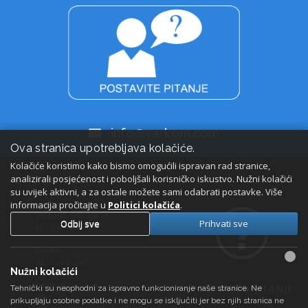
info@varkom.com
Ova stranica upotrebljava kolačiće.
Kolačiće koristimo kako bismo omogućili ispravan rad stranice,
analizirali posjećenost i poboljšali korisničko iskustvo. Nužni kolačići
KONTAKT
su uvijek aktivni, a za ostale možete sami odabrati postavke. Više
informacija pročitajte u
Adresa:
Politici kolačića
.
Trg bana Jelačića 15,
Odbij sve
Prihvati sve
42 000 Varaždin
Telefon:
042/ 406 406
Nužni kolačići
E-pošta:
info@varkom.com
POSTAVITE PITANJE
Tehnički su neophodni za ispravno funkcioniranje naše stranice. Ne
OIB:
prikupljaju osobne podatke i ne mogu se isključiti jer bez njih stranica ne