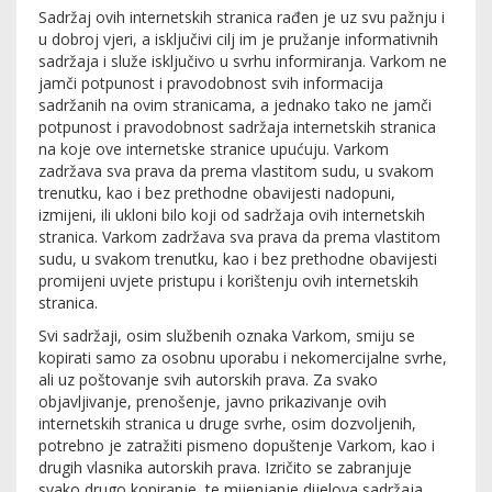
Sadržaj ovih internetskih stranica rađen je uz svu pažnju i
u dobroj vjeri, a isključivi cilj im je pružanje informativnih
sadržaja i služe isključivo u svrhu informiranja. Varkom ne
jamči potpunost i pravodobnost svih informacija
sadržanih na ovim stranicama, a jednako tako ne jamči
potpunost i pravodobnost sadržaja internetskih stranica
na koje ove internetske stranice upućuju. Varkom
zadržava sva prava da prema vlastitom sudu, u svakom
trenutku, kao i bez prethodne obavijesti nadopuni,
izmijeni, ili ukloni bilo koji od sadržaja ovih internetskih
stranica. Varkom zadržava sva prava da prema vlastitom
sudu, u svakom trenutku, kao i bez prethodne obavijesti
promijeni uvjete pristupu i korištenju ovih internetskih
stranica.
Svi sadržaji, osim službenih oznaka Varkom, smiju se
kopirati samo za osobnu uporabu i nekomercijalne svrhe,
ali uz poštovanje svih autorskih prava. Za svako
objavljivanje, prenošenje, javno prikazivanje ovih
internetskih stranica u druge svrhe, osim dozvoljenih,
potrebno je zatražiti pismeno dopuštenje Varkom, kao i
drugih vlasnika autorskih prava. Izričito se zabranjuje
svako drugo kopiranje, te mijenjanje dijelova sadržaja ,